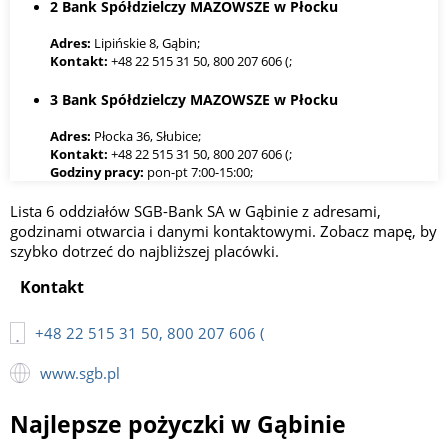
2 Bank Spółdzielczy MAZOWSZE w Płocku
Adres:
Lipińskie 8, Gąbin;
Kontakt:
+48 22 515 31 50, 800 207 606 (;
3 Bank Spółdzielczy MAZOWSZE w Płocku
Adres:
Płocka 36, Słubice;
Kontakt:
+48 22 515 31 50, 800 207 606 (;
Godziny pracy:
pon-pt 7:00-15:00;
Lista 6 oddziałów SGB-Bank SA w Gąbinie z adresami,
4 Bank Spółdzielczy w Gąbinie
godzinami otwarcia i danymi kontaktowymi. Zobacz mapę, by
Adres:
Strażacka 6, Dobrzyków;
szybko dotrzeć do najbliższej placówki.
Kontakt:
+48 22 515 31 50, 800 207 606 (;
Kontakt
5 Bank Spółdzielczy MAZOWSZE w Płocku
+48 22 515 31 50, 800 207 606 (
Adres:
Warszawska 144, Sanniki;
Kontakt:
+48 22 515 31 50, 800 207 606 (;
www.sgb.pl
6 Bank Spółdzielczy MAZOWSZE w Płocku
Najlepsze pożyczki w Gąbinie
Adres:
Wyzwolenia 9, Pacyna;