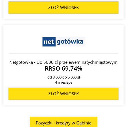
ZŁOŻ WNIOSEK
Netgotowka - Do 5000 zł przelewem natychmiastowym
RRSO 69,74%
od 3 000 do 5 000 zł
4 miesiące
ZŁOŻ WNIOSEK
Pożyczki i kredyty w Gąbinie